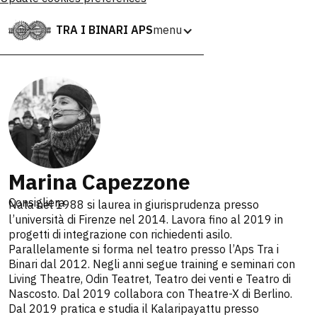
TRA I BINARI APS
menu
Marina Capezzone
Consigliera
Nata nel 1988 si laurea in giurisprudenza presso
l’università di Firenze nel 2014. Lavora fino al 2019 in
progetti di integrazione con richiedenti asilo.
Parallelamente si forma nel teatro presso l’Aps Tra i
Binari dal 2012. Negli anni segue training e seminari con
Living Theatre, Odin Teatret, Teatro dei venti e Teatro di
Nascosto. Dal 2019 collabora con Theatre-X di Berlino.
Dal 2019 pratica e studia il Kalaripayattu presso